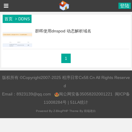
登陆
首页
DDNS
群晖使用dnspod 动态解析域名
1
版权所有 ©Copyright2007-2025 程序日常Cx58.Cn All Rights Reserve
d
Email：
8923139@qq.com
闽公网安备35058202001221
闽ICP备
11008284号
|
51LA统计
Powered By
Z-BlogPHP
Theme By
前端老白