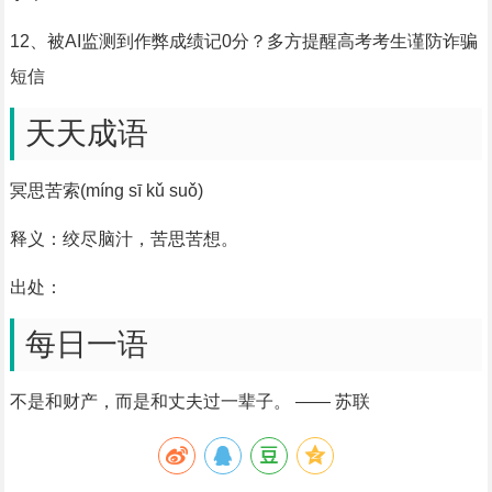
12、被AI监测到作弊成绩记0分？多方提醒高考考生谨防诈骗
短信
天天成语
冥思苦索(míng sī kǔ suǒ)
释义：绞尽脑汁，苦思苦想。
出处：
每日一语
不是和财产，而是和丈夫过一辈子。 —— 苏联