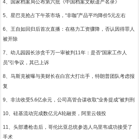
4、国家档案局公布第六批《中国档案文献遗产名录》
5、星巴克抢占下午茶市场，“非咖”产品平均降价5元左右
6、王自如回归后首次直播：在格力工资骤降，否认因得罪人
被开除
7、幼儿园园长涉贪千万一审被判11年：是否“国家工作人
员”引争议，其已上诉
8、马斯克被曝与美财长在白宫大打出手，特朗普团队考虑报
复
9、非法收受5.6亿余元，公司高管合谋收取“业务提成”被判刑
10、硅基流动完成数亿元A轮融资，阿里云领投
11、头部遭枪击后，哥伦比亚总统参选人乌里韦成功接受了
手术