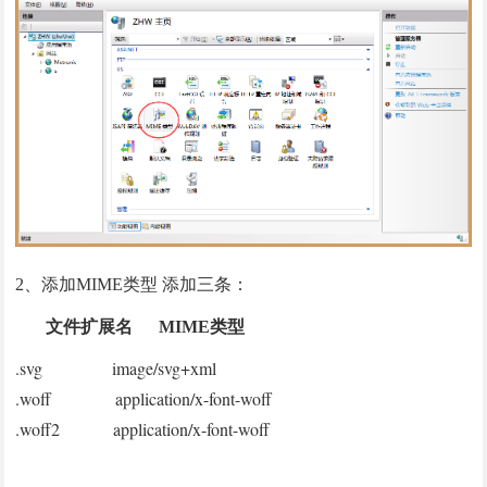
2、添加MIME类型 添加三条：
文件扩展名 MIME类型
.svg image/svg+xml
.woff application/x-font-woff
.woff2 application/x-font-woff