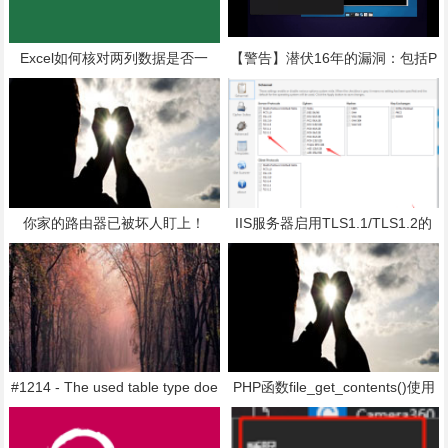
Excel如何核对两列数据是否一
【警告】潜伏16年的漏洞：包括P
致？6种方法任你选
VE（Proxmox VE）在内所有KVM
平台，一个虚拟机就能搞崩整台物
理服务器！
你家的路由器已被坏人盯上！
IIS服务器启用TLS1.1/TLS1.2的
办法
#1214 - The used table type doe
PHP函数file_get_contents()使用
sn't support FULLTEXT indexes
https 协议时报错：SSL operation
解决办法
failed