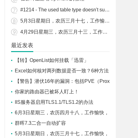
#1214 - The used table type doesn't support FULLTEXT indexes解决办法
5月3日星期日，农历三月十七，工作愉快，平安喜乐
4月29日星期三，农历三月十三，工作愉快，平安喜乐
最近发表
【转】OpenList如何挂载「迅雷」
Excel如何核对两列数据是否一致？6种方法
任你选
【警告】潜伏16年的漏洞：包括PVE（Prox
mox VE）在内所有KVM平台，一个虚拟机就
你家的路由器已被坏人盯上！
能搞崩整台物理服务器！
IIS服务器启用TLS1.1/TLS1.2的办法
6月3日星期三，农历四月十八，工作愉快，
平安喜乐
群晖7.3二合一自动扩容
5月3日星期日，农历三月十七，工作愉快，