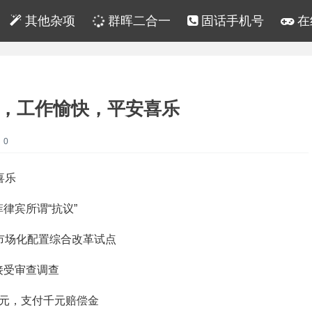
其他杂项
群晖二合一
固话手机号
在
十，工作愉快，平安喜乐
：0
喜乐
律宾所谓“抗议”
市场化配置综合改革试点
接受审查调查
4元，支付千元赔偿金