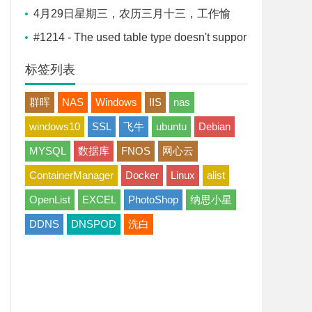
平安喜乐
4月29日星期三，农历三月十三，工作愉
快，平安喜乐
#1214 - The used table type doesn't suppor
t FULLTEXT indexes解决办法
标签列表
群晖
NAS
Windows
IIS
nas
windows10
SSL
飞牛
ubuntu
Debian
MYSQL
数据库
FNOS
网心云
ContainerManager
Docker
Linux
alist
OpenList
EXCEL
PhotoShop
纳思小星
DDNS
DNSPOD
洗白