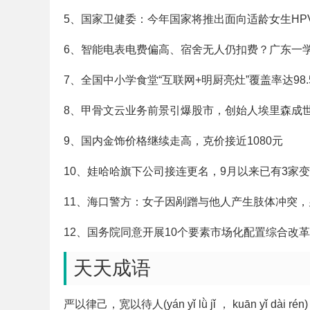
5、国家卫健委：今年国家将推出面向适龄女生HP
6、智能电表电费偏高、宿舍无人仍扣费？广东一
7、全国中小学食堂“互联网+明厨亮灶”覆盖率达98.
8、甲骨文云业务前景引爆股市，创始人埃里森成
9、国内金饰价格继续走高，克价接近1080元
10、娃哈哈旗下公司接连更名，9月以来已有3家变
11、海口警方：女子因剐蹭与他人产生肢体冲突
12、国务院同意开展10个要素市场化配置综合改
天天成语
严以律己，宽以待人(yán yǐ lǜ jǐ ， kuān yǐ dài rén)