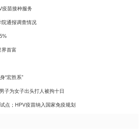
V疫苗接种服务
学院通报调查情况
5%
世界首富
身“宏胜系”
，男子为女子出头打人被拘十日
革试点；HPV疫苗纳入国家免疫规划